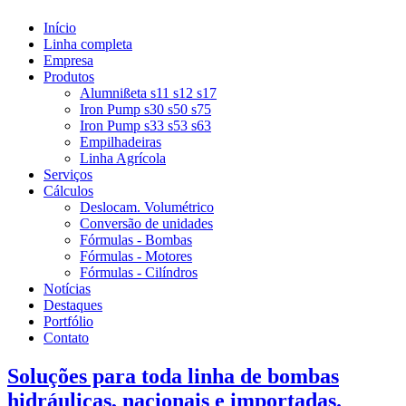
Início
Linha completa
Empresa
Produtos
Alumnißeta s11 s12 s17
Iron Pump s30 s50 s75
Iron Pump s33 s53 s63
Empilhadeiras
Linha Agrícola
Serviços
Cálculos
Deslocam. Volumétrico
Conversão de unidades
Fórmulas - Bombas
Fórmulas - Motores
Fórmulas - Cilíndros
Notícias
Destaques
Portfólio
Contato
Soluções para toda linha de bombas
hidráulicas, nacionais e importadas.