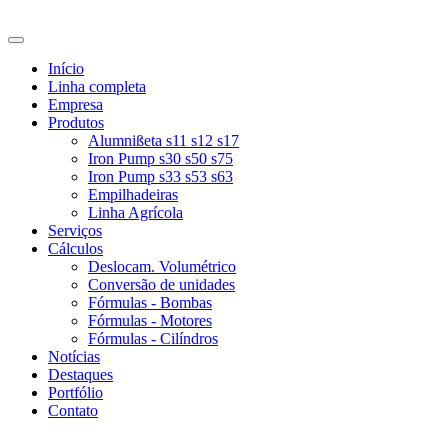
Início
Linha completa
Empresa
Produtos
Alumnißeta s11 s12 s17
Iron Pump s30 s50 s75
Iron Pump s33 s53 s63
Empilhadeiras
Linha Agrícola
Serviços
Cálculos
Deslocam. Volumétrico
Conversão de unidades
Fórmulas - Bombas
Fórmulas - Motores
Fórmulas - Cilíndros
Notícias
Destaques
Portfólio
Contato