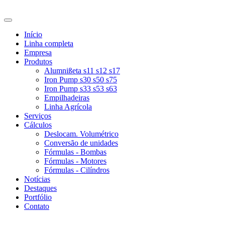
Início
Linha completa
Empresa
Produtos
Alumnißeta s11 s12 s17
Iron Pump s30 s50 s75
Iron Pump s33 s53 s63
Empilhadeiras
Linha Agrícola
Serviços
Cálculos
Deslocam. Volumétrico
Conversão de unidades
Fórmulas - Bombas
Fórmulas - Motores
Fórmulas - Cilíndros
Notícias
Destaques
Portfólio
Contato