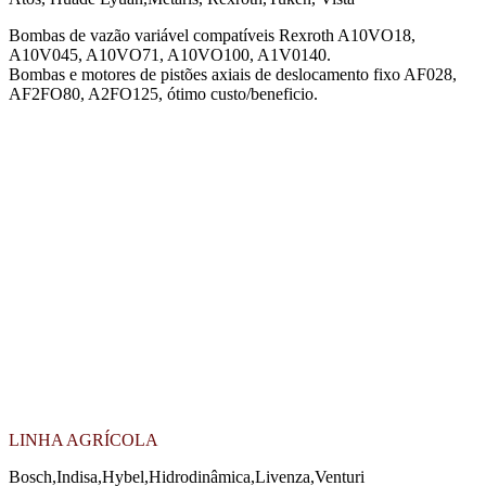
Bombas de vazão variável compatíveis Rexroth A10VO18,
A10V045, A10VO71, A10VO100, A1V0140.
Bombas e motores de pistões axiais de deslocamento fixo AF028,
AF2FO80, A2FO125, ótimo custo/beneficio.
LINHA AGRÍCOLA
Bosch,Indisa,Hybel,Hidrodinâmica,Livenza,Venturi