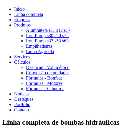
Início
Linha completa
Empresa
Produtos
Alumnißeta s11 s12 s17
Iron Pump s30 s50 s75
Iron Pump s33 s53 s63
Empilhadeiras
Linha Agrícola
Serviços
Cálculos
Deslocam. Volumétrico
Conversão de unidades
Fórmulas - Bombas
Fórmulas - Motores
Fórmulas - Cilíndros
Notícias
Destaques
Portfólio
Contato
Linha completa de bombas hidráulicas